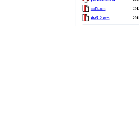
md5.sum
201
sha512.sum
201