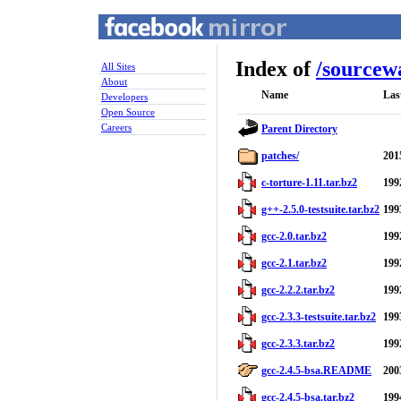
Index of
/
sourcew
All Sites
About
Name
Las
Developers
Open Source
Careers
Parent Directory
patches/
201
c-torture-1.11.tar.bz2
199
g++-2.5.0-testsuite.tar.bz2
199
gcc-2.0.tar.bz2
199
gcc-2.1.tar.bz2
199
gcc-2.2.2.tar.bz2
199
gcc-2.3.3-testsuite.tar.bz2
199
gcc-2.3.3.tar.bz2
199
gcc-2.4.5-bsa.README
200
gcc-2.4.5-bsa.tar.bz2
199