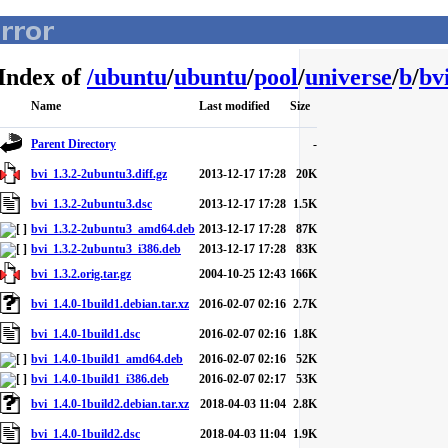
Index of
/
ubuntu
/
ubuntu
/
pool
/
universe
/
b
/
bv
Name
Last modified
Size
Parent Directory
-
bvi_1.3.2-2ubuntu3.diff.gz
2013-12-17 17:28
20K
bvi_1.3.2-2ubuntu3.dsc
2013-12-17 17:28
1.5K
bvi_1.3.2-2ubuntu3_amd64.deb
2013-12-17 17:28
87K
bvi_1.3.2-2ubuntu3_i386.deb
2013-12-17 17:28
83K
bvi_1.3.2.orig.tar.gz
2004-10-25 12:43
166K
bvi_1.4.0-1build1.debian.tar.xz
2016-02-07 02:16
2.7K
bvi_1.4.0-1build1.dsc
2016-02-07 02:16
1.8K
bvi_1.4.0-1build1_amd64.deb
2016-02-07 02:16
52K
bvi_1.4.0-1build1_i386.deb
2016-02-07 02:17
53K
bvi_1.4.0-1build2.debian.tar.xz
2018-04-03 11:04
2.8K
bvi_1.4.0-1build2.dsc
2018-04-03 11:04
1.9K