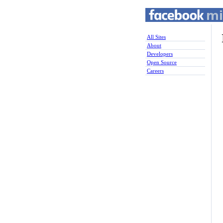
All Sites
About
Developers
Open Source
Careers