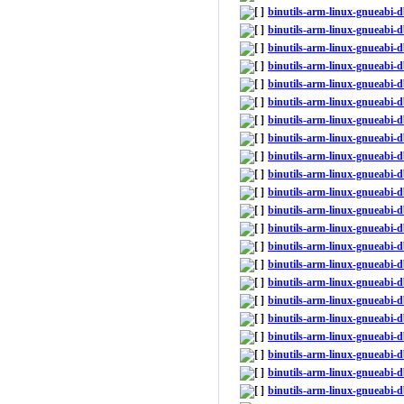
binutils-arm-linux-gnueabi-
binutils-arm-linux-gnueabi-
binutils-arm-linux-gnueabi-
binutils-arm-linux-gnueabi-
binutils-arm-linux-gnueabi-
binutils-arm-linux-gnueabi
binutils-arm-linux-gnueabi-
binutils-arm-linux-gnueabi
binutils-arm-linux-gnueabi-
binutils-arm-linux-gnueabi
binutils-arm-linux-gnueabi-
binutils-arm-linux-gnueabi
binutils-arm-linux-gnueabi-
binutils-arm-linux-gnueabi
binutils-arm-linux-gnueabi-
binutils-arm-linux-gnueabi
binutils-arm-linux-gnueabi-
binutils-arm-linux-gnueabi
binutils-arm-linux-gnueabi-
binutils-arm-linux-gnueabi
binutils-arm-linux-gnueabi-
binutils-arm-linux-gnueabi