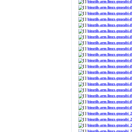
binutils-arm-linux-gnueabi
binutils-arm-linux-gnueabi-
binutils-arm-linux-gnueabi-
binutils-arm-linux-gnueabi
binutils-arm-linux-gnueabi
binutils-arm-linux-gnueabi
binutils-arm-linux-gnueabi-
binutils-arm-linux-gnueabi
binutils-arm-linux-gnueabi
binutils-arm-linux-gnueabi
binutils-arm-linux-gnueabi-
binutils-arm-linux-gnueabi-
binutils-arm-linux-gnueabi-
binutils-arm-linux-gnueabi-
binutils-arm-linux-gnueabi-
binutils-arm-linux-gnueabi
binutils-arm-linux-gnueabi
binutils-arm-linux-gnueabi
binutils-arm-linux-gnueabi-
binutils-arm-linux-gnueabi
binutils-arm-linux-gnueabi_
binutils-arm-linux-gnueabi_
binutils-arm-linux-gnueabi_2