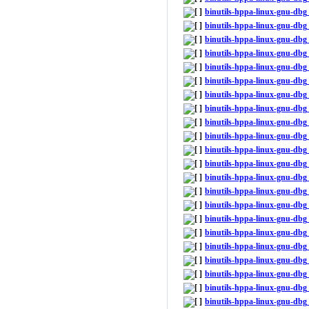
binutils-hppa-linux-gnu-db
binutils-hppa-linux-gnu-dbg
binutils-hppa-linux-gnu-db
binutils-hppa-linux-gnu-dbg
binutils-hppa-linux-gnu-db
binutils-hppa-linux-gnu-dbg
binutils-hppa-linux-gnu-db
binutils-hppa-linux-gnu-dbg
binutils-hppa-linux-gnu-db
binutils-hppa-linux-gnu-dbg
binutils-hppa-linux-gnu-db
binutils-hppa-linux-gnu-db
binutils-hppa-linux-gnu-db
binutils-hppa-linux-gnu-dbg
binutils-hppa-linux-gnu-db
binutils-hppa-linux-gnu-db
binutils-hppa-linux-gnu-db
binutils-hppa-linux-gnu-dbg
binutils-hppa-linux-gnu-db
binutils-hppa-linux-gnu-db
binutils-hppa-linux-gnu-db
binutils-hppa-linux-gnu-dbg