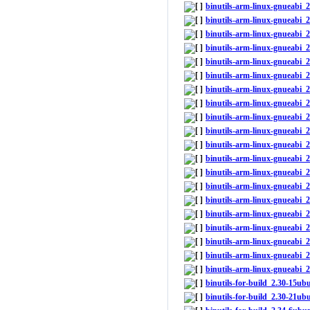
binutils-arm-linux-gnueabi
binutils-arm-linux-gnueabi
binutils-arm-linux-gnueabi
binutils-arm-linux-gnueabi_
binutils-arm-linux-gnueabi
binutils-arm-linux-gnueabi
binutils-arm-linux-gnueabi
binutils-arm-linux-gnueabi_
binutils-arm-linux-gnueabi
binutils-arm-linux-gnueabi
binutils-arm-linux-gnueabi
binutils-arm-linux-gnueabi_
binutils-arm-linux-gnueabi_
binutils-arm-linux-gnueabi_
binutils-arm-linux-gnueabi_
binutils-arm-linux-gnueabi_
binutils-arm-linux-gnueabi
binutils-arm-linux-gnueabi
binutils-arm-linux-gnueabi
binutils-arm-linux-gnueabi_
binutils-for-build_2.30-15ub
binutils-for-build_2.30-21ub