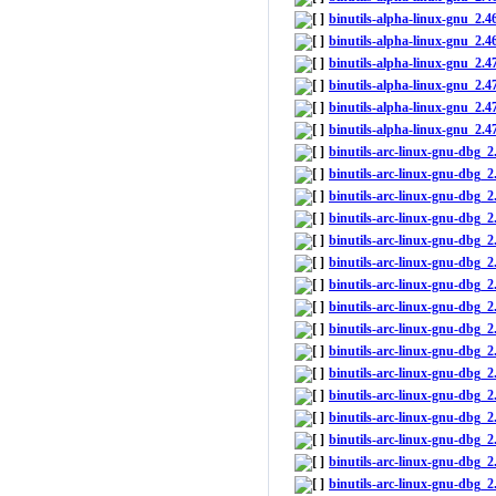
binutils-alpha-linux-gnu_2.
binutils-alpha-linux-gnu_2.4
binutils-alpha-linux-gnu_2
binutils-alpha-linux-gnu_2
binutils-alpha-linux-gnu_2
binutils-alpha-linux-gnu_2.
binutils-arc-linux-gnu-dbg
binutils-arc-linux-gnu-dbg_
binutils-arc-linux-gnu-dbg
binutils-arc-linux-gnu-dbg_
binutils-arc-linux-gnu-dbg
binutils-arc-linux-gnu-dbg_
binutils-arc-linux-gnu-dbg
binutils-arc-linux-gnu-dbg_
binutils-arc-linux-gnu-dbg
binutils-arc-linux-gnu-dbg_
binutils-arc-linux-gnu-dbg
binutils-arc-linux-gnu-dbg
binutils-arc-linux-gnu-dbg_
binutils-arc-linux-gnu-dbg_
binutils-arc-linux-gnu-dbg
binutils-arc-linux-gnu-dbg