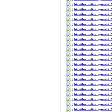
binutils-arm-linux-gnueabi
binutils-arm-linux-gnueabi_
binutils-arm-linux-gnueabi_
binutils-arm-linux-gnueabi_
binutils-arm-linux-gnueabi
binutils-arm-linux-gnueabi_
binutils-arm-linux-gnueabi
binutils-arm-linux-gnueabi_
binutils-arm-linux-gnueabi
binutils-arm-linux-gnueabi_
binutils-arm-linux-gnueabi
binutils-arm-linux-gnueabi_
binutils-arm-linux-gnueabi
binutils-arm-linux-gnueabi_
binutils-arm-linux-gnueabi
binutils-arm-linux-gnueabi_
binutils-arm-linux-gnueabi
binutils-arm-linux-gnueabi_
binutils-arm-linux-gnueabi
binutils-arm-linux-gnueabi_
binutils-arm-linux-gnueabi
binutils-arm-linux-gnueabi_